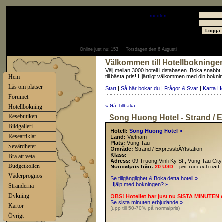
Välkommen
Gäst
- välkommen som
medlem
Användare
Lösenord
Online just nu:
153
Torsdagen den 6 Augusti
Välkommen till Hotellbokninge
Välj mellan 3000 hotell i databasen. Boka snabbt
Hem
till bästa pris! Hjärtligt välkommen med din bokni
Läs om platser
Start
|
Så här bokar du
|
Frågor & Svar
|
Karta H
Forumet
« Gå Tillbaka
Hotellbokning
Resebutiken
Song Huong Hotel - Strand / 
Bildgalleri
Hotell:
Song Huong Hotel »
Researtiklar
Land:
Vietnam
Plats:
Vung Tau
Sevärdheter
Område:
Strand / ExpressbÃ¥tstation
Klass:
Bra att veta
Adress:
09 Truong Vinh Ky St., Vung Tau City
Budgetkollen
Normalpris från:
20 USD
per rum och natt
Väderprognos
Se tillgänglighet & Boka detta hotell »
Hjälp med bokningen? »
Stränderna
Dykning
OBS! Hotellet har just nu SISTA MINUTEN 
Se sista minuten erbjudande »
Kartor
(upp till 50-70% på normalpris)
Övrigt