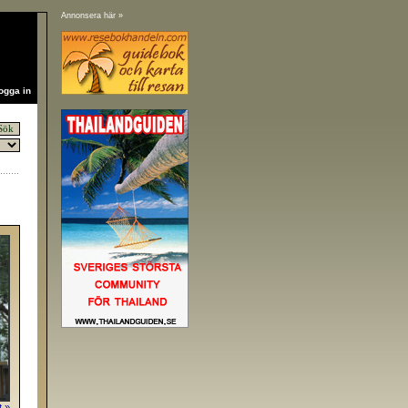
Annonsera här »
ogga in
t »