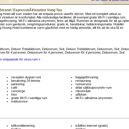
 Strand / ExpressbÃ¥tstation Vung Tau
g Hotel allt som staden har att erbjuda precis utanför dörren. Med ett komplett utbud av
istelsen är komfortabel. Alla nödvändiga faciliteter, till exempel gratis Wi-Fi i samtliga rum,
geförvaring, Wi-Fi i allmänna utrymmen, finns att tillgå. Rummen är designade för att ge opti
ter som garderob, rengöringsprodukter, gratis te, handdukar, heltäckningsmatta. Hotellet
 Huong Hotel kombinerar varm gästfrihet med en härlig atmosfär, allt för att du ska få en
ddsrum
, Deluxe Trebäddsrum
, Deluxerum
, Svit
, Deluxe Trebäddsrum
, Deluxerum
, Svit
, Delu
rum för 4 personer
, Deluxerum för 4 personer
, Deluxerum för 4 personer
, Deluxerum
, Svit
,
en erbjudande för vissa rum »
reception dygnet runt
bagageförvaring
bevakning 24 timmar
restaurang
parkering
rumservice
café
delat sällskapsrum/tv-rum
concierge
rökområde
hiss
utflykter
gratis Wi-Fi i samtliga rum
Wi-Fi i allmänna utrymmen
tvättservice
luftkonditionering
trådlöst internet (gratis)