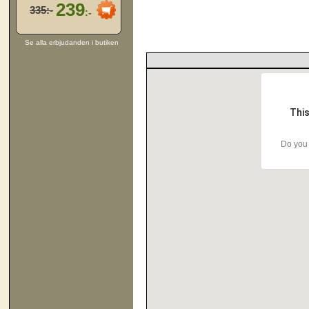
239
335:-
:-
Se alla erbjudanden i butiken
This
Do you 