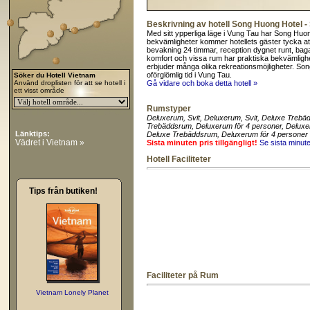
Beskrivning av hotell Song Huong Hotel -
Med sitt ypperliga läge i Vung Tau har Song Huon
bekvämligheter kommer hotellets gäster tycka att v
bevakning 24 timmar, reception dygnet runt, baga
komfort och vissa rum har praktiska bekvämlighe
erbjuder många olika rekreationsmöjligheter. Song
oförglömlig tid i Vung Tau.
Söker du Hotell Vietnam
Använd droplisten för att se hotell i
Gå vidare och boka detta hotell »
ett visst område
Rumstyper
Deluxerum
, Svit
, Deluxerum
, Svit
, Deluxe Trebä
Trebäddsrum
, Deluxerum för 4 personer
, Deluxe
Länktips:
Deluxe Trebäddsrum
, Deluxerum för 4 personer
Vädret i Vietnam »
Sista minuten pris tillgängligt!
Se sista minut
Hotell Faciliteter
Tips från butiken!
Faciliteter på Rum
Vietnam Lonely Planet