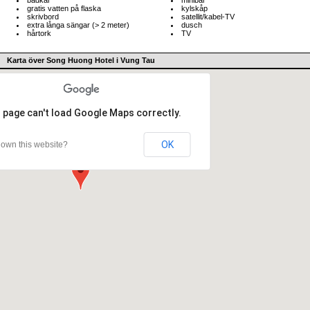
badkar
minibar
gratis vatten på flaska
kylskåp
skrivbord
satellit/kabel-TV
extra långa sängar (> 2 meter)
dusch
hårtork
TV
Karta över Song Huong Hotel i Vung Tau
 page can't load Google Maps correctly.
OK
own this website?