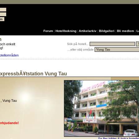
Forum
Hotellbokning
Artikelarkiv
Bildgalleri
Bli medlem
L
|
|
|
|
|
n
 och enkelt
Sök på hotell...
ng!
...eller välj område
otellområden
ExpressbÃ¥tstation Vung Tau
 , Vung Tau
erbjudande!
Se fler bilder & boka hotelle