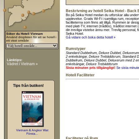
Beskrivning av hotell Seika Hotel - Back
Bo på Seika Hotel medan du utforskar alla underverk
upplevelse. Gratis Wi-Fi i samtliga rum, recepti
faciliteterna som finns att tillgå. Rummen är d
med platt-TV, internet (trådlös), trådlöst internet (
din trevliga vistelse ännu mer. Trevlig personal, fi
Seika Hotel.
Söker du Hotell Vietnam
Använd droplisten för att se hotell i
Gå vidare och boka detta hotell »
ett visst område
Rumstyper
Standard Dubbelrum
, Deluxe Dubbel
, Deluxerum
2 enkelsängar
, Deluxe Trebäddsrum
, Standard 
Länktips:
Dubbelrum
, Deluxe Dubbel
, Deluxerum med 2 e
Vädret i Vietnam »
enkelsängar
, Deluxe Trebäddsrum
Sista minuten pris tillgängligt!
Se sista minut
Hotell Faciliteter
Tips från butiken!
Vietnam & Angkor Wat
Första...
Faciliteter på Rum