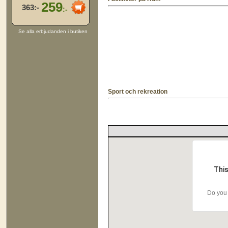
259
363:-
:-
Se alla erbjudanden i butiken
Sport och rekreation
This
Do you 