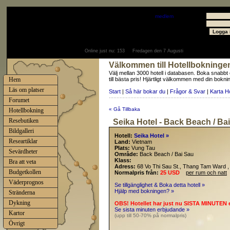
Välkommen
Gäst
- välkommen som
medlem
Användare
Lösenord
Online just nu:
153
Fredagen den 7 Augusti
Välkommen till Hotellbokninge
Välj mellan 3000 hotell i databasen. Boka snabbt
Hem
till bästa pris! Hjärtligt välkommen med din bokni
Läs om platser
Start
|
Så här bokar du
|
Frågor & Svar
|
Karta H
Forumet
« Gå Tillbaka
Hotellbokning
Resebutiken
Seika Hotel - Back Beach / Ba
Bildgalleri
Hotell:
Seika Hotel »
Researtiklar
Land:
Vietnam
Plats:
Vung Tau
Sevärdheter
Område:
Back Beach / Bai Sau
Klass:
Bra att veta
Adress:
68 Vo Thi Sau St., Thang Tam Ward ,
Budgetkollen
Normalpris från:
25 USD
per rum och natt
Väderprognos
Se tillgänglighet & Boka detta hotell »
Hjälp med bokningen? »
Stränderna
Dykning
OBS! Hotellet har just nu SISTA MINUTEN 
Se sista minuten erbjudande »
Kartor
(upp till 50-70% på normalpris)
Övrigt