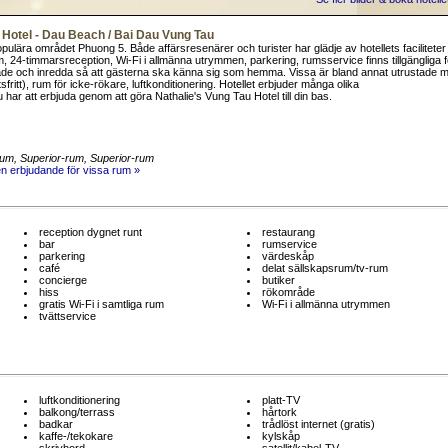
u Hotel - Dau Beach / Bai Dau Vung Tau
opulära området Phuong 5. Både affärsresenärer och turister har glädje av hotellets facilitete
rum, 24-timmarsreception, Wi-Fi i allmänna utrymmen, parkering, rumsservice finns tillgängliga f
de och inredda så att gästerna ska känna sig som hemma. Vissa är bland annat utrustade 
ftsfritt), rum för icke-rökare, luftkonditionering. Hotellet erbjuder många olika
 har att erbjuda genom att göra Nathalie's Vung Tau Hotel till din bas.
rum
, Superior-rum
, Superior-rum
en erbjudande för vissa rum »
reception dygnet runt
restaurang
bar
rumservice
parkering
värdeskåp
café
delat sällskapsrum/tv-rum
concierge
butiker
hiss
rökområde
gratis Wi-Fi i samtliga rum
Wi-Fi i allmänna utrymmen
tvättservice
luftkonditionering
platt-TV
balkong/terrass
hårtork
badkar
trådlöst internet (gratis)
kaffe-/tekokare
kylskåp