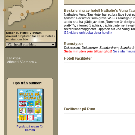
Beskrivning av hotell Nathalie's Vung Ta
Nathalie's Vung Tau Hotel har ett bra läge i det p
tjänster. Faciliteter som gratis Wi-Fi i samtliga 
att du ska ha glädje av dem. Rummen är designa
platt-TV, internet (trådlös), trådlöst internet (avgi
rekreationsmöjligheter. Upptäck allt vad Vung Tau
Gå vidare och boka detta hotell »
Söker du Hotell Vietnam
Använd droplisten för att se hotell i
ett visst område
Rumstyper
Deluxerum
, Deluxerum
, Standardrum
, Standard
Sista minuten pris tillgängligt!
Se sista minut
Länktips:
Hotell Faciliteter
Vädret i Vietnam »
Tips från butiken!
Faciliteter på Rum
Pyssla på resan för
barnen