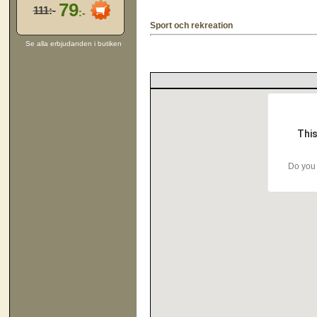
79
111:-
:-
Sport och rekreation
Se alla erbjudanden i butiken
This
Do you 