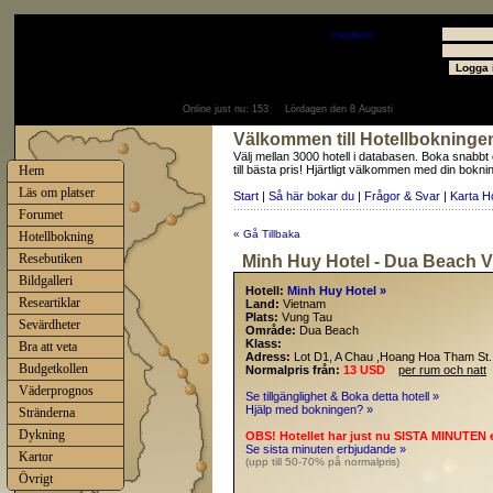
Välkommen
Gäst
- välkommen som
medlem
Användare
Lösenord
Online just nu:
153
Lördagen den 8 Augusti
Välkommen till Hotellbokninge
Välj mellan 3000 hotell i databasen. Boka snabbt
Hem
till bästa pris! Hjärtligt välkommen med din bokni
Läs om platser
Start
|
Så här bokar du
|
Frågor & Svar
|
Karta H
Forumet
« Gå Tillbaka
Hotellbokning
Resebutiken
Minh Huy Hotel - Dua Beach 
Bildgalleri
Hotell:
Minh Huy Hotel »
Researtiklar
Land:
Vietnam
Plats:
Vung Tau
Sevärdheter
Område:
Dua Beach
Klass:
Bra att veta
Adress:
Lot D1, A Chau ,Hoang Hoa Tham St.
Budgetkollen
Normalpris från:
13 USD
per rum och natt
Väderprognos
Se tillgänglighet & Boka detta hotell »
Hjälp med bokningen? »
Stränderna
Dykning
OBS! Hotellet har just nu SISTA MINUTEN 
Se sista minuten erbjudande »
Kartor
(upp till 50-70% på normalpris)
Övrigt