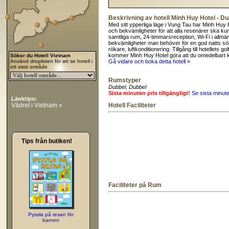
Beskrivning av hotell Minh Huy Hotel - 
Med sitt ypperliga läge i Vung Tau har Minh Huy H
och bekvämligheter för att alla resenärer ska kunna
samtliga rum, 24-timmarsreception, Wi-Fi i allmä
bekvämligheter man behöver för en god natts sömn. 
rökare, luftkonditionering. Tillgång till hotellet
kommer Minh Huy Hotel göra att du omedelbart
Söker du Hotell Vietnam
Använd droplisten för att se hotell i
Gå vidare och boka detta hotell »
ett visst område
Rumstyper
Dubbel
, Dubbel
Sista minuten pris tillgängligt!
Se sista minut
Länktips:
Vädret i Vietnam »
Hotell Faciliteter
Tips från butiken!
Faciliteter på Rum
Pyssla på resan för
barnen