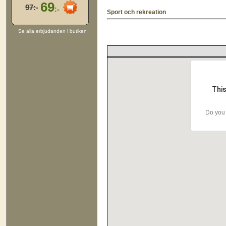
69
97:-
:-
Sport och rekreation
Se alla erbjudanden i butiken
This
Do you 