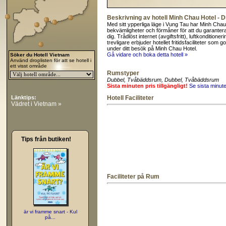
Beskrivning av hotell Minh Chau Hotel -
Med sitt ypperliga läge i Vung Tau har Minh Chau H
bekvämligheter och förmåner för att du garanter
dig. Trådlöst internet (avgiftsfritt), luftkonditi
trevligare erbjuder hotellet fritidsfaciliteter s
under ditt besök på Minh Chau Hotel.
Gå vidare och boka detta hotell »
Söker du Hotell Vietnam
Använd droplisten för att se hotell i
ett visst område
Rumstyper
Dubbel
, Tvåbäddsrum
, Dubbel
, Tvåbäddsrum
Sista minuten pris tillgängligt!
Se sista minut
Länktips:
Hotell Faciliteter
Vädret i Vietnam »
Tips från butiken!
Faciliteter på Rum
är vi framme snart - Kul
på...