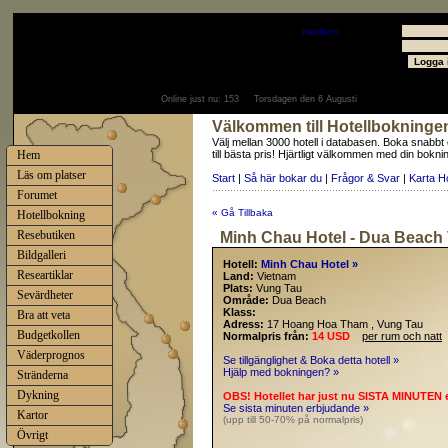
Välkommen
Gäst
- välkommen som
medlem
Användare
Lösenord
Online just nu:
153
Torsdagen den 6 Augusti
Välkommen till Hotellbokninge
Välj mellan 3000 hotell i databasen. Boka snabbt
Hem
till bästa pris! Hjärtligt välkommen med din bokni
Läs om platser
Start
|
Så här bokar du
|
Frågor & Svar
|
Karta H
Forumet
« Gå Tillbaka
Hotellbokning
Resebutiken
Minh Chau Hotel - Dua Beach
Bildgalleri
Hotell:
Minh Chau Hotel »
Researtiklar
Land:
Vietnam
Plats:
Vung Tau
Sevärdheter
Område:
Dua Beach
Klass:
Bra att veta
Adress:
17 Hoang Hoa Tham , Vung Tau
Budgetkollen
Normalpris från:
14 USD
per rum och natt
Väderprognos
Se tillgänglighet & Boka detta hotell »
Hjälp med bokningen? »
Stränderna
Dykning
OBS! Hotellet har just nu SISTA MINUTEN 
Se sista minuten erbjudande »
Kartor
(upp till 50-70% på normalpris)
Övrigt