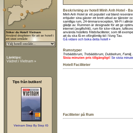
Beskrivning av hotell Minh Anh Hotel - B
Minh Anh Hotel är ett populärt val bland resenäre
erbjuder sina gäster ett brett utbud av tjänster o
samtliga rum, 24-timmarsreception, Wi-Fi i allm
glädje av. Rummen är designade för att ge optima
internet (avgiftsfritt), rum för icke-rökare, luftko
använda hotellets fritidsfaciliteter, som till exe
Söker du Hotell Vietnam
Använd droplisten för att se hotell i
att du ska få en oförglömlig tid i Vung Tau.
ett visst område
Gå vidare och boka detta hotell »
Rumstyper
Trebäddsrum
, Trebäddsrum
, Dubbelrum
, Familj
,
Länktips:
Sista minuten pris tillgängligt!
Se sista minut
Vädret i Vietnam »
Hotell Faciliteter
Tips från butiken!
Faciliteter på Rum
Vietnam Step By Step IG