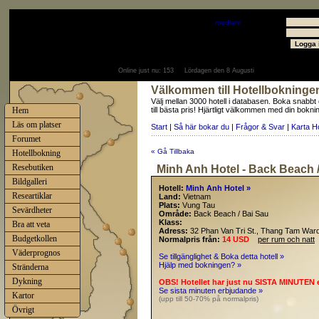
Välkommen
Gäst
- välkommen som
medlem
Användare
Lösenord
Online just nu:
153
Lördagen den 8 Augusti
Välkommen till Hotellbokninge
Välj mellan 3000 hotell i databasen. Boka snabbt
Hem
till bästa pris! Hjärtligt välkommen med din bokni
Läs om platser
Start
|
Så här bokar du
|
Frågor & Svar
|
Karta H
Forumet
« Gå Tillbaka
Hotellbokning
Resebutiken
Minh Anh Hotel - Back Beach 
Bildgalleri
Hotell:
Minh Anh Hotel »
Researtiklar
Land:
Vietnam
Plats:
Vung Tau
Sevärdheter
Område:
Back Beach / Bai Sau
Klass:
Bra att veta
Adress:
32 Phan Van Tri St., Thang Tam Ward
Budgetkollen
Normalpris från:
14 USD
per rum och natt
Väderprognos
Se tillgänglighet & Boka detta hotell »
Hjälp med bokningen? »
Stränderna
Dykning
OBS! Hotellet har just nu SISTA MINUTEN 
Se sista minuten erbjudande »
Kartor
(upp till 50-70% på normalpris)
Övrigt