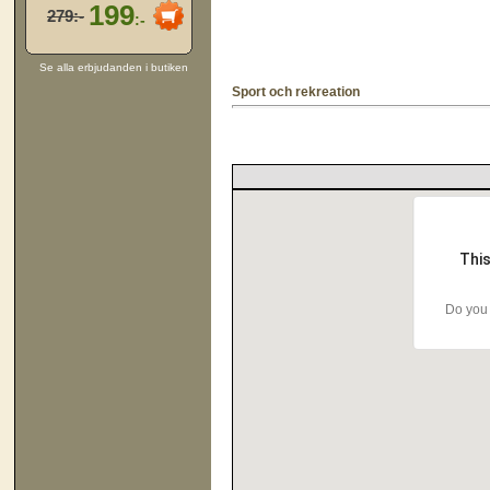
199
279:-
:-
Se alla erbjudanden i butiken
Sport och rekreation
This
Do you 