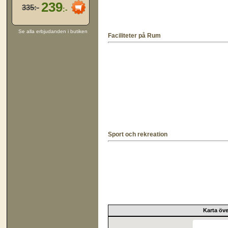
239
335:-
:-
Se alla erbjudanden i butiken
Faciliteter på Rum
Sport och rekreation
Karta öv