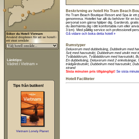
Beskrivning av hotell Ho Tram Beach Bo
Ho Tram Beach Boutique Resort and Spa är ett pop
genomresa. Hotellet har allt du behöver för en 
personal som gärna hjälper dig. Garderob, gratis t
du återhämta dig i ditt komfortabla rum eller använ
3 km). Med pålitlig service och professionell p
Gå vidare och boka detta hotell »
Söker du Hotell Vietnam
Använd droplisten för att se hotell i
ett visst område
Rumstyper
Deluxerum med dubbelsäng
, Dubbelrum med hav
Svit med havsutsikt
, Dubbelrum med utsikt mot 
Tvåbäddsrum
, Tvåbäddsrum med havsutsikt
, B
Länktips:
En dubbelsäng
, Deluxerum med 2 enkelsängar
,
Vädret i Vietnam »
trädgårdsutsikt
, Dubbelrum med havsutsikt
, Dub
strand
Sista minuten pris tillgängligt!
Se sista minut
Hotell Faciliteter
Tips från butiken!
Vietnam Lonely Planet