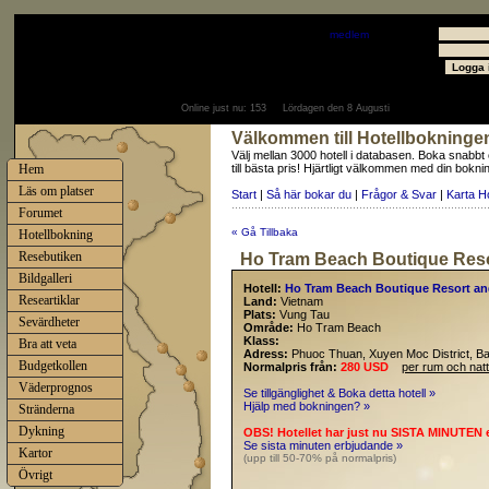
Välkommen
Gäst
- välkommen som
medlem
Användare
Lösenord
Online just nu:
153
Lördagen den 8 Augusti
Välkommen till Hotellbokninge
Välj mellan 3000 hotell i databasen. Boka snabbt
Hem
till bästa pris! Hjärtligt välkommen med din bokni
Läs om platser
Start
|
Så här bokar du
|
Frågor & Svar
|
Karta H
Forumet
« Gå Tillbaka
Hotellbokning
Resebutiken
Ho Tram Beach Boutique Reso
Bildgalleri
Hotell:
Ho Tram Beach Boutique Resort an
Researtiklar
Land:
Vietnam
Plats:
Vung Tau
Sevärdheter
Område:
Ho Tram Beach
Klass:
Bra att veta
Adress:
Phuoc Thuan, Xuyen Moc District, Ba
Budgetkollen
Normalpris från:
280 USD
per rum och natt
Väderprognos
Se tillgänglighet & Boka detta hotell »
Hjälp med bokningen? »
Stränderna
Dykning
OBS! Hotellet har just nu SISTA MINUTEN 
Se sista minuten erbjudande »
Kartor
(upp till 50-70% på normalpris)
Övrigt