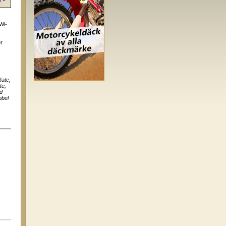
Wi-
r
Rate
,
te
,
d
bbel