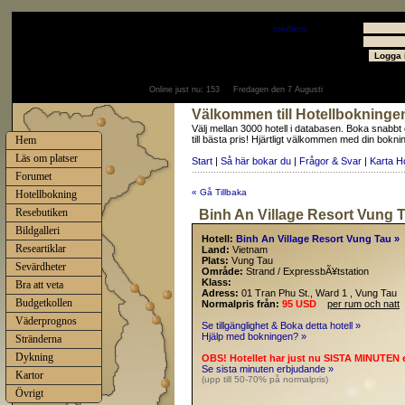
Välkommen
Gäst
- välkommen som
medlem
Användare
Lösenord
Online just nu:
153
Fredagen den 7 Augusti
Välkommen till Hotellbokninge
Välj mellan 3000 hotell i databasen. Boka snabbt
Hem
till bästa pris! Hjärtligt välkommen med din bokni
Läs om platser
Start
|
Så här bokar du
|
Frågor & Svar
|
Karta H
Forumet
« Gå Tillbaka
Hotellbokning
Resebutiken
Binh An Village Resort Vung T
Bildgalleri
Hotell:
Binh An Village Resort Vung Tau »
Researtiklar
Land:
Vietnam
Plats:
Vung Tau
Sevärdheter
Område:
Strand / ExpressbÃ¥tstation
Klass:
Bra att veta
Adress:
01 Tran Phu St., Ward 1 , Vung Tau
Budgetkollen
Normalpris från:
95 USD
per rum och natt
Väderprognos
Se tillgänglighet & Boka detta hotell »
Hjälp med bokningen? »
Stränderna
Dykning
OBS! Hotellet har just nu SISTA MINUTEN 
Se sista minuten erbjudande »
Kartor
(upp till 50-70% på normalpris)
Övrigt