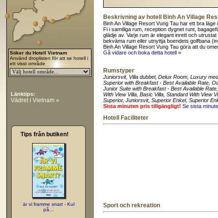
Beskrivning av hotell Binh An Village Re
Binh An Village Resort Vung Tau har ett bra läge
Fi i samtliga rum, reception dygnet runt, bagage
glädje av. Varje rum är elegant inrett och utrusta
bekväma rum eller utnyttja boendets golfbana 
Binh An Village Resort Vung Tau göra att du om
Gå vidare och boka detta hotell »
Söker du Hotell Vietnam
Använd droplisten för att se hotell i
ett visst område
Rumstyper
Juniorsvit
, Villa dubbel
, Delux Room
, Luxury med
Superior with Breakfast - Best Available Rate
, Oc
Junior Suite with Breakfast - Best Available Rate
Länktips:
With View Villa
, Basic Villa
, Standard With View Vi
Vädret i Vietnam »
Superior
, Juniorsvit
, Superior Enkel
, Superior En
Sista minuten pris tillgängligt!
Se sista minut
Hotell Faciliteter
Tips från butiken!
är vi framme snart - Kul
Sport och rekreation
på...