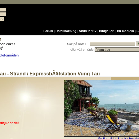
Forum
Hotellbokning
Artikelarkiv
Bildgalleri
Bli medlem
L
|
|
|
|
|
n
 och enkelt
Sök på hotell...
ng!
...eller välj område
otellområden
au - Strand / ExpressbÃ¥tstation Vung Tau
erbjudande!
Se fler bilder & boka hotelle