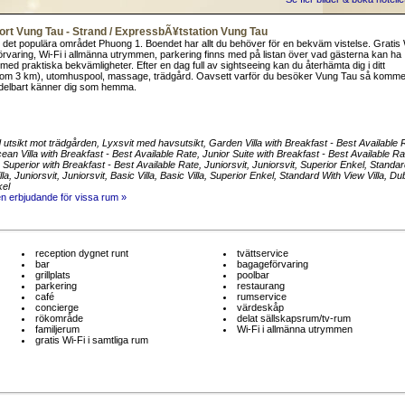
sort Vung Tau - Strand / ExpressbÃ¥tstation Vung Tau
 i det populära området Phuong 1. Boendet har allt du behöver för en bekväm vistelse. Gratis 
förvaring, Wi-Fi i allmänna utrymmen, parkering finns med på listan över vad gästerna kan ha
t med praktiska bekvämligheter. Efter en dag full av sightseeing kan du återhämta dig i ditt
(inom 3 km), utomhuspool, massage, trädgård. Oavsett varför du besöker Vung Tau så komme
edelbart känner dig som hemma.
 utsikt mot trädgården
, Lyxsvit med havsutsikt
, Garden Villa with Breakfast - Best Available 
ean Villa with Breakfast - Best Available Rate
, Junior Suite with Breakfast - Best Available Ra
, Superior with Breakfast - Best Available Rate
, Juniorsvit
, Juniorsvit
, Superior Enkel
, Standar
lla
, Juniorsvit
, Juniorsvit
, Basic Villa
, Basic Villa
, Superior Enkel
, Standard With View Villa
, Du
kel
en erbjudande för vissa rum »
reception dygnet runt
tvättservice
bar
bagageförvaring
grillplats
poolbar
parkering
restaurang
café
rumservice
concierge
värdeskåp
rökområde
delat sällskapsrum/tv-rum
familjerum
Wi-Fi i allmänna utrymmen
gratis Wi-Fi i samtliga rum