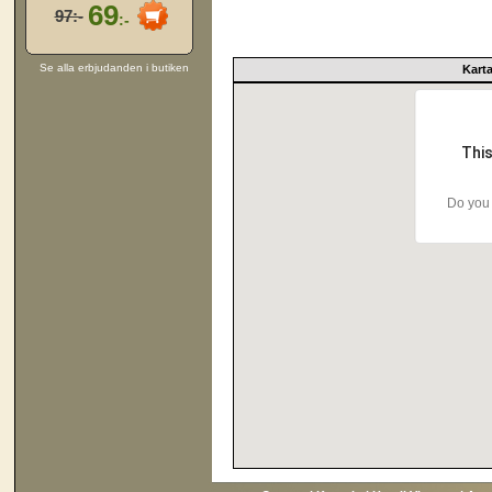
69
97:-
:-
Se alla erbjudanden i butiken
Kart
This
Do you 