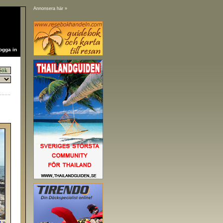
Annonsera här »
ogga in
t »