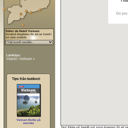
This
Do you 
Söker du Hotell Vietnam
Använd droplisten för att se hotell i
ett visst område
Länktips:
Vädret i Vietnam »
Tips från butiken!
Vietnam Berlitz på
svenska
Tips! Klicka på Satellit och zoom knappen för att s