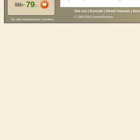
79
111:-
:-
Om oss
|
Kontakt
|
Hotell Vietnam
|
Ann
© 1999-2016 VietnamPortalen
Se alla erbjudanden i butiken