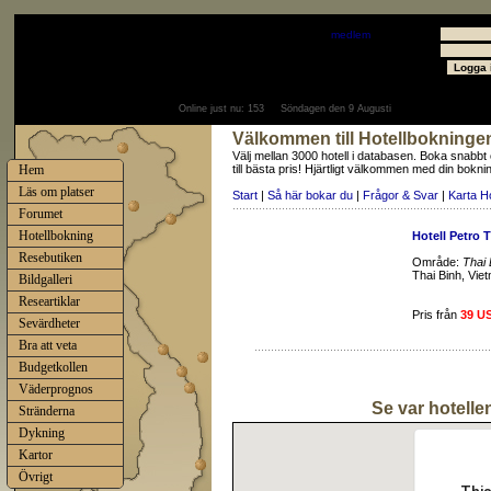
Välkommen
Gäst
- välkommen som
medlem
Användare
Lösenord
Online just nu:
153
Söndagen den 9 Augusti
Välkommen till Hotellbokninge
Välj mellan 3000 hotell i databasen. Boka snabbt
Hem
till bästa pris! Hjärtligt välkommen med din bokni
Läs om platser
Start
|
Så här bokar du
|
Frågor & Svar
|
Karta H
Forumet
Hotellbokning
Hotell Petro 
Resebutiken
Område:
Thai 
Thai Binh, Vie
Bildgalleri
Researtiklar
Pris från
39 U
Sevärdheter
Bra att veta
Budgetkollen
Väderprognos
Se var hotellen
Stränderna
Dykning
Kartor
Övrigt