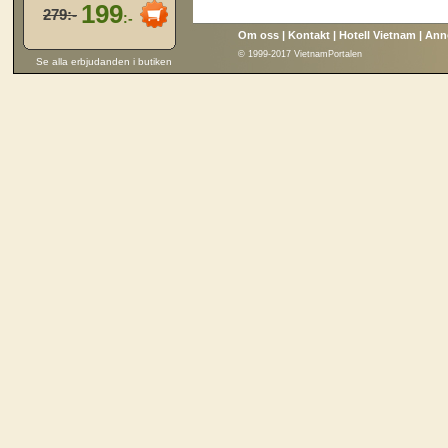
199
279:-
:-
Om oss
|
Kontakt
|
Hotell Vietnam
|
Ann
© 1999-2017 VietnamPortalen
Se alla erbjudanden i butiken