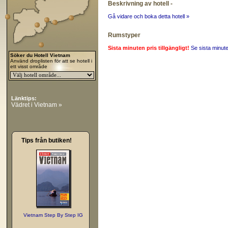
Beskrivning av hotell -
Gå vidare och boka detta hotell »
Rumstyper
Sista minuten pris tillgängligt!
Se sista minut
Söker du Hotell Vietnam
Använd droplisten för att se hotell i
ett visst område
Länktips:
Vädret i Vietnam »
Tips från butiken!
Vietnam Step By Step IG