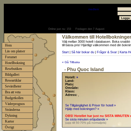
Välkommen
Gäst
- välkommen som
medlem
Användare
Lösenord
Online just nu:
153
Fredagen den 7 Augusti
Välkommen till Hotellbokninge
Välj mellan 3000 hotell i databasen. Boka snabbt
Hem
till bästa pris! Hjärtligt välkommen med din bokni
Läs om platser
Start
|
Så här bokar du
|
Frågor & Svar
|
Karta H
Forumet
« Gå Tillbaka
Hotellbokning
Resebutiken
- Phu Quoc Island
Bildgalleri
Hotell:
»
Researtiklar
Land:
Plats:
Sevärdheter
Område:
Klass:
Bra att veta
Adress:
,
Budgetkollen
Väderprognos
Se Tillgänglighet & Priser för hotell »
Hjälp med bokningen? »
Stränderna
Dykning
OBS! Hotellet har just nu SISTA MINUTEN 
Se sista minuten erbjudande »
Kartor
(upp till 50-70% på normalpris)
Övrigt